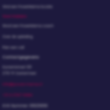
Vind een PowerMama locatie
Voor trainers
Word een PowerMama coach
Over de opleiding
Plan een call
Contactgegevens
Dunantstraat 1211
2713 TP Zoetermeer
info@powermama.nl
+31 6 5767 9980
KVK Nummer: 61825956