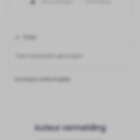
Beoordelingen
Vermelding
Over
Geen bestanden gevonden!
Contact informatie
Auteur vermelding