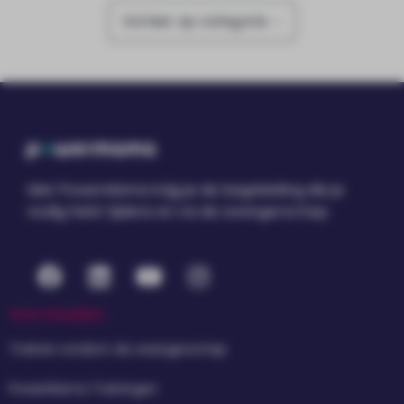
Sorteer op categorie
Met PowerMama krijg je de begeleiding die je
nodig hebt tijdens en na de zwangerschap.
Voor moeders
Trainen rondom de zwangerschap
PowerMama Trainingen