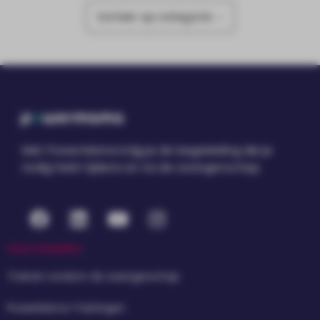
Sorteer op categorie
Met PowerMama krijg je de begeleiding die je
nodig hebt tijdens en na de zwangerschap.
Voor moeders
Trainen rondom de zwangerschap
PowerMama Trainingen