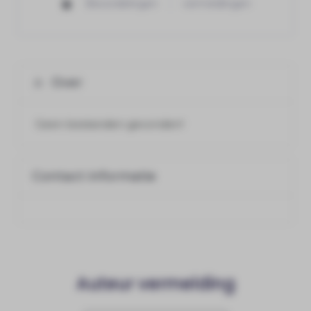
Beoordelingen
vermeldingen
Over
Geen bestanden gevonden!
Contact informatie
Auteur vermelding