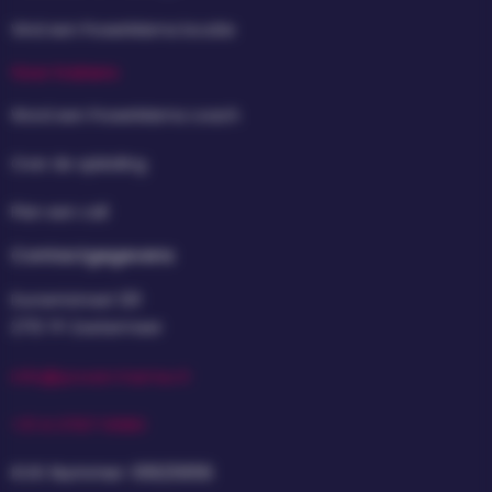
Vind een PowerMama locatie
Voor trainers
Word een PowerMama coach
Over de opleiding
Plan een call
Contactgegevens
Dunantstraat 1211
2713 TP Zoetermeer
info@powermama.nl
+31 6 5767 9980
KVK Nummer: 61825956